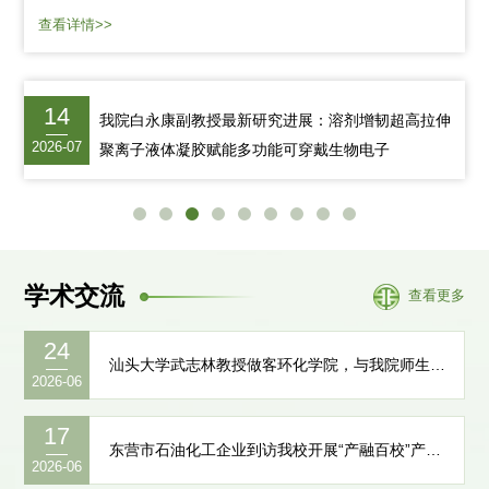
环境与化学工程学院党委书记武占省，环境工程系主任李茹、副主
查看详情>>
任王理明，教师代表程刚、王晓先，国内合作与校友工作处孟祥
福、马全海出席活动，二十余名2002级环境工程专业校友重返校
园、欢聚一堂，共忆青春韶华，共话母校发展。本次座谈会由环境
与化学工程学院党委副书记林定武主持。座谈会伊始，武占...
14
我院白永康副教授最新研究进展：溶剂增韧超高拉伸
2026-07
聚离子液体凝胶赋能多功能可穿戴生物电子
学术交流
查看更多
24
汕头大学武志林教授做客环化学院，与我院师生共话科研与求学之路
2026-06
17
东营市石油化工企业到访我校开展“产融百校”产才对接交流活动
2026-06