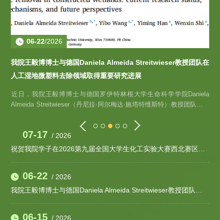
06-22
/2026
体
我院王毅博博士与德国Daniela Almeida Streitwieser教授团队在
我院
人工湿地微塑料去除领域取得重要研究进展
人
拉伸
​近日，我院王毅博博士与德国罗伊特林根大学生命科学学院Daniela
​
、低
Almeida Streitwieser（丹尼拉·阿尔梅达·施塔特维斯特）教授团队合作
Al
度不
完成的综述论文《Microplastic removal in constructed wetlands:
完成
溶剂
current research status, removal mechanisms, and future
cu
07-17
/ 2026
辅助
perspectives》正式发表于国际权威期刊Ecological Engineering（中科
pe
导电
院SCI二区）。我院为第一完成单位，材料与化工专业2024级研究生冯
院
祝贺我院学子在2026第九届全国大学生化工实验大赛西北赛区取得优异成绩
梦达为论文第一作者，王毅博博...
梦
06-22
/ 2026
我院王毅博博士与德国Daniela Almeida Streitwieser教授团队在人工湿地微塑料去除领域取得重要研究进展
06-15
/ 2026