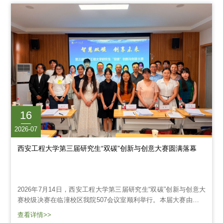
工青年的扎实功底与昂扬风貌。我院两支代表队奋勇争先、表现优
异，由李钰璇、张欣然、郭梦露组成的“从容应队”以及由王...
16
2026-07
西安工程大学第三届研究生“双碳”创新与创意大赛圆满落幕
2026年7月14日，西安工程大学第三届研究生“双碳”创新与创意大
赛校级决赛在临潼校区我院507会议室顺利举行。本届大赛由校党
委研究生工作部、研究生院主办，我院承办，以“智慧双碳，创想
查看详情>>
未来”为主题，旨在激发研究生创新意识，提升实践能力，推动多