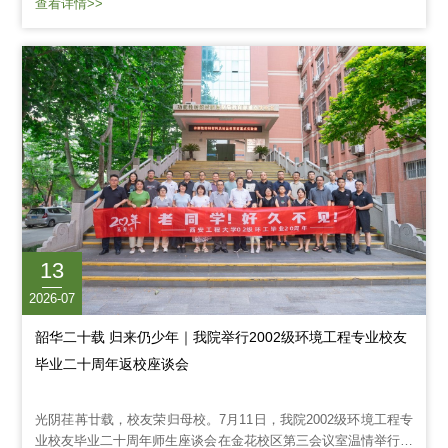
查看详情>>
械强度不足；聚离子液体（PIL）凝胶存在明显的拉伸性-韧性权衡
困境，且溶剂筛选缺乏理性指导。针对上述瓶颈，本研究采用"分
子动力学模拟辅助溶剂筛选结合实验优化"的理性设计策略，将动
态静电交联网络与导电增强框架一体化构筑为溶剂增韧PIL...
13
2026-07
韶华二十载 归来仍少年｜我院举行2002级环境工程专业校友
毕业二十周年返校座谈会
​光阴荏苒廿载，校友荣归母校。7月11日，我院2002级环境工程专
业校友毕业二十周年师生座谈会在金花校区第三会议室温情举行。